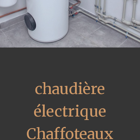
chaudière
électrique
Chaffoteaux