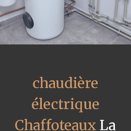
chaudière
électrique
Chaffoteaux
La