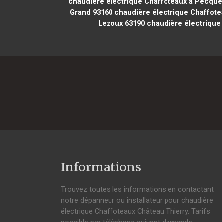
chaudière électrique Chaffoteaux à Pecqu
Grand 93160
chaudière électrique Chaffotea
Lezoux 63190
chaudière électrique
Informations
Trouvez toutes les informations en contactant
notre dépanneur ou installateur pour chaudière
électrique Chaffoteaux Château Thierry. Tarifs
possible par téléphone suivant demande,