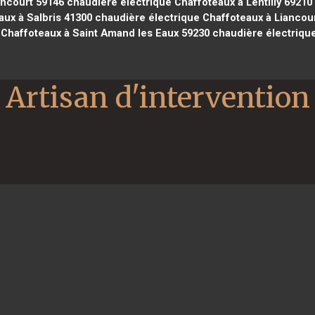
encourt 59146
chaudière électrique Chaffoteaux à Lentilly 69210
ux à Salbris 41300
chaudière électrique Chaffoteaux à Liancou
 Chaffoteaux à Saint Amand les Eaux 59230
chaudière électriqu
Artisan d'intervention