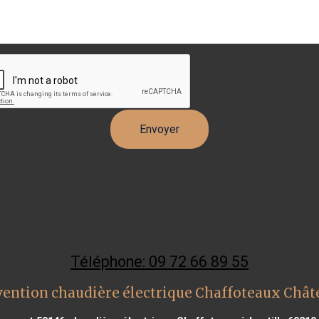
Téléphone: 09 72 66 89 55
vention chaudière électrique Chaffoteaux Chât