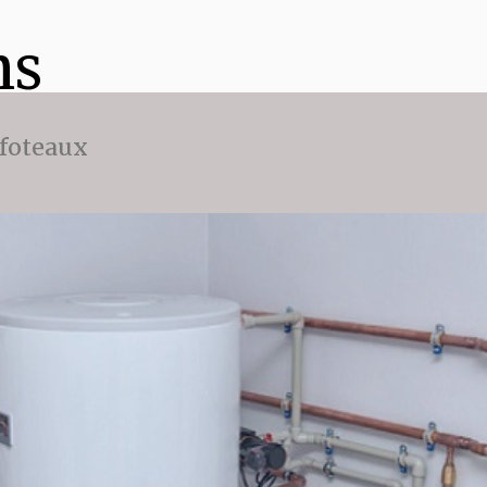
ns
ffoteaux