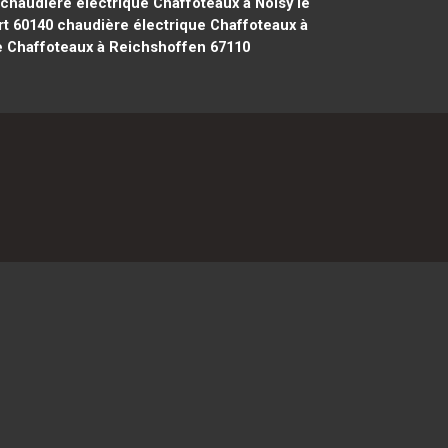
chaudière électrique Chaffoteaux à Noisy le
rt 60140
chaudière électrique Chaffoteaux à
e Chaffoteaux à Reichshoffen 67110