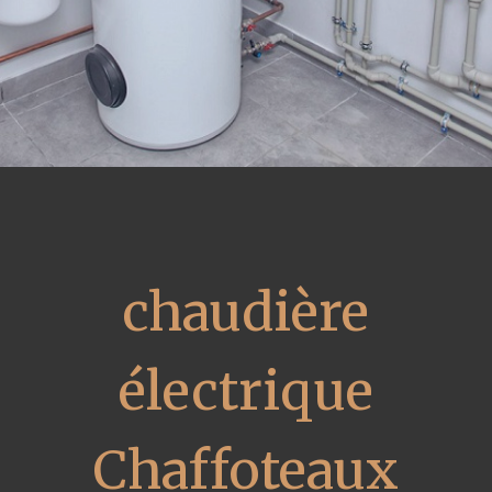
chaudière
électrique
Chaffoteaux