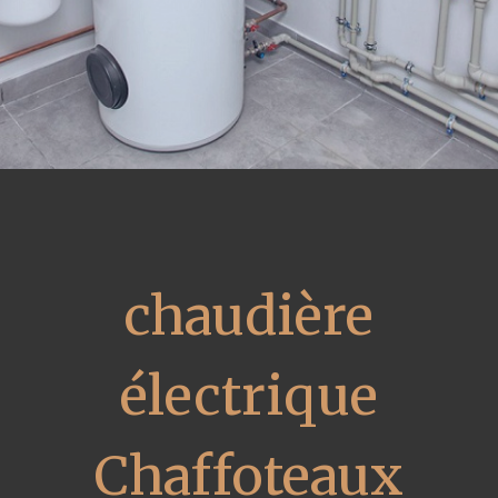
chaudière
électrique
Chaffoteaux