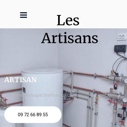
Les 
Artisans
ARTISAN
chaudière électrique Chaffoteaux Chatou
09 72 66 89 55