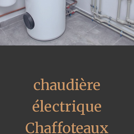
chaudière
électrique
Chaffoteaux