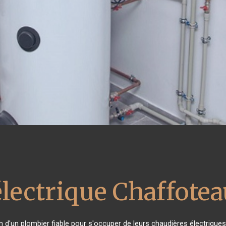
électrique Chaffote
in d'un plombier fiable pour s'occuper de leurs chaudières électrique