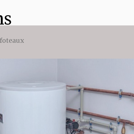
ns
ffoteaux