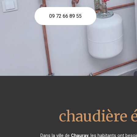
09 72 66 89 55
chaudière 
Dans la ville de
Chauray
, les habitants ont beso