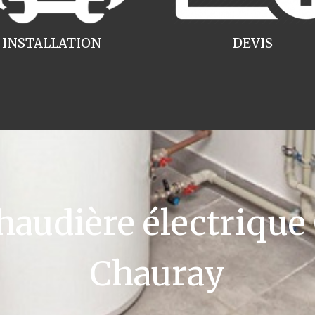
INSTALLATION
DEVIS
udière électrique
Chauray