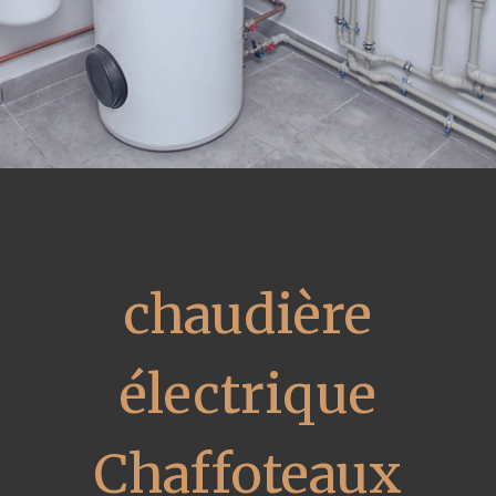
chaudière
électrique
Chaffoteaux