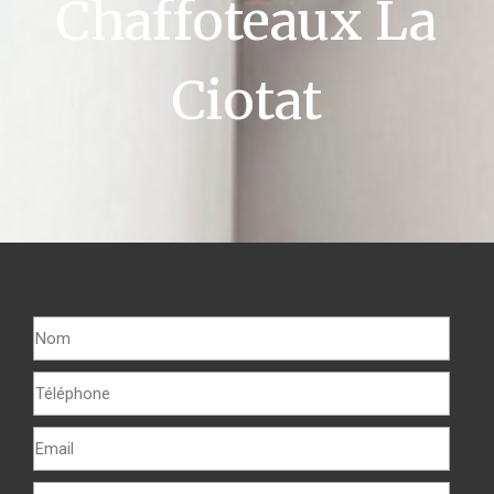
Chaffoteaux La
Ciotat