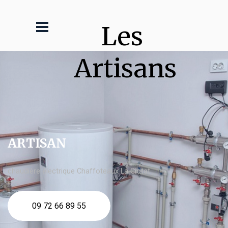
Les 
Artisans
ARTISAN
chaudière électrique Chaffoteaux La Ciotat
09 72 66 89 55