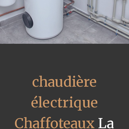
chaudière
électrique
Chaffoteaux
La