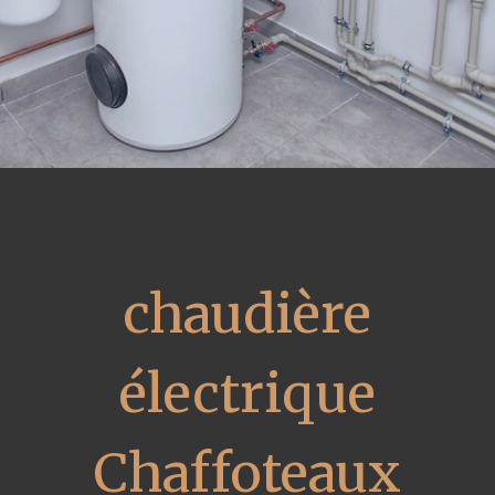
chaudière
électrique
Chaffoteaux