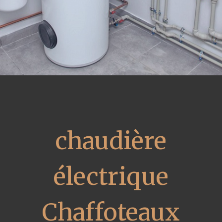
chaudière
électrique
Chaffoteaux