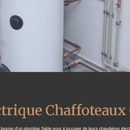
ctrique Chaffoteaux
t besoin d'un plombier fiable pour s'occuper de leurs chaudières élec