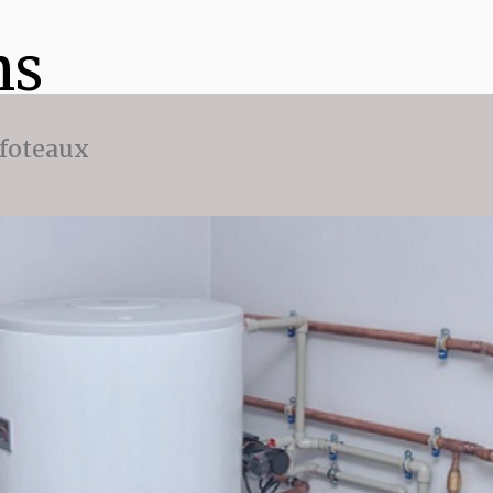
ns
ffoteaux