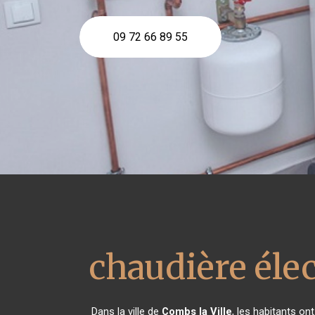
09 72 66 89 55
chaudière éle
Dans la ville de
Combs la Ville
, les habitants on