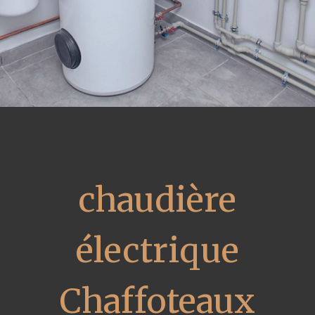
chaudière
électrique
Chaffoteaux