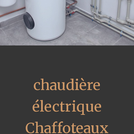
chaudière
électrique
Chaffoteaux