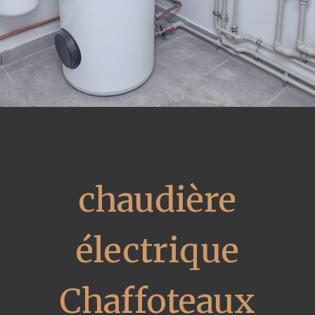
chaudière
électrique
Chaffoteaux