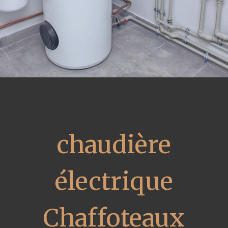
chaudière
électrique
Chaffoteaux