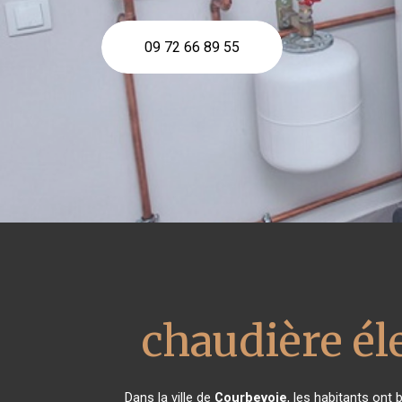
09 72 66 89 55
chaudière él
Dans la ville de
Courbevoie
, les habitants ont