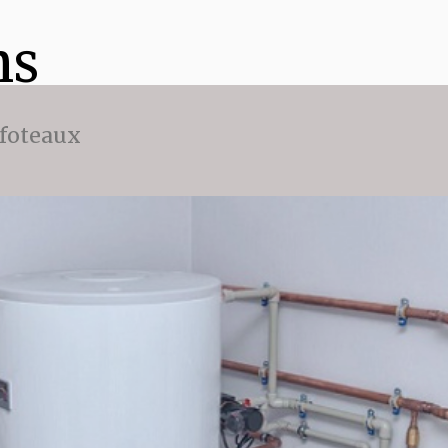
ns
ffoteaux