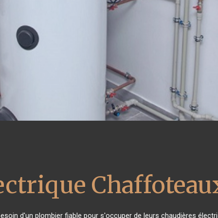
ectrique Chaffoteau
 besoin d'un plombier fiable pour s'occuper de leurs chaudières élect