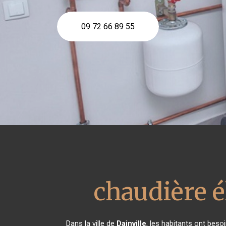
09 72 66 89 55
chaudière é
Dans la ville de
Dainville
, les habitants ont beso