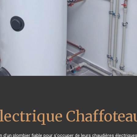
lectrique Chaffotea
in d'un plombier fiable pour s'occuper de leurs chaudières électrique