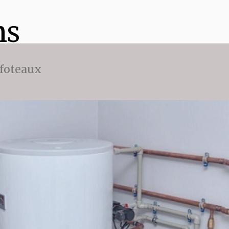
ns
ffoteaux