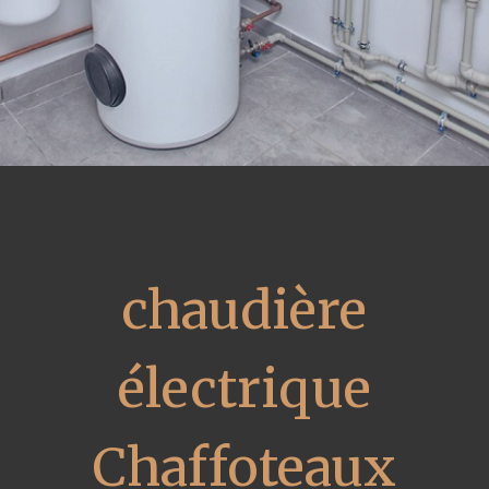
chaudière
électrique
Chaffoteaux