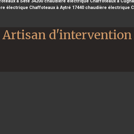
foteaux à Sète 34200
chaudière électrique Chaffoteaux à Cugna
re électrique Chaffoteaux à Aytré 17440
chaudière électrique C
Artisan d'intervention