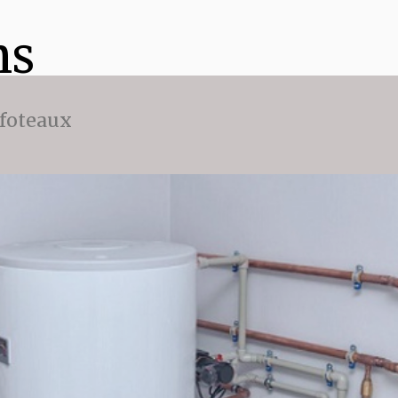
ns
ffoteaux