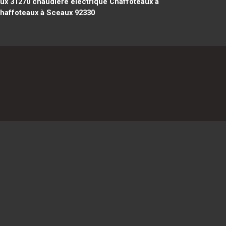
ux 31270
chaudière électrique Chaffoteaux à
haffoteaux à Sceaux 92330