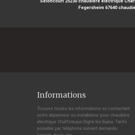
Seloncourt 25230
chaudière électrique Chaf
Fegersheim 67640
chaudiè
Informations
Trouvez toutes les informations en contactant
notre dépanneur ou installateur pour chaudière
électrique Chaffoteaux Digne les Bains. Tarifs
possible par téléphone suivant demande,
conseil, devis, etc.