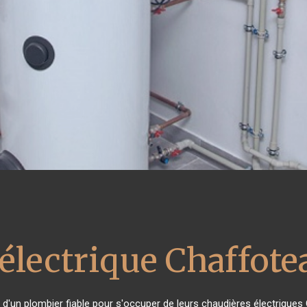
électrique Chaffote
n d'un plombier fiable pour s'occuper de leurs chaudières électriques