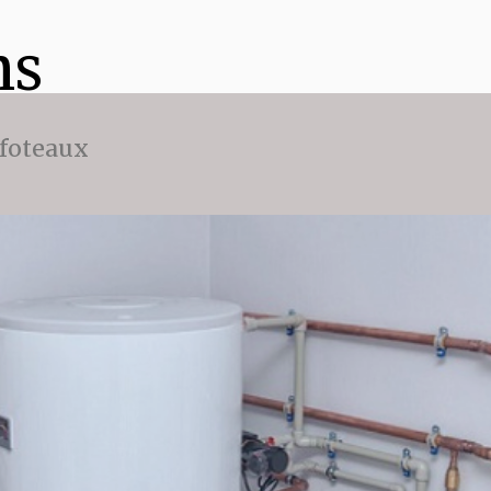
ns
ffoteaux