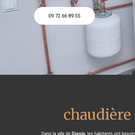
09 72 66 89 55
chaudière 
Dans la ville de
Digoin
, les habitants ont besoi