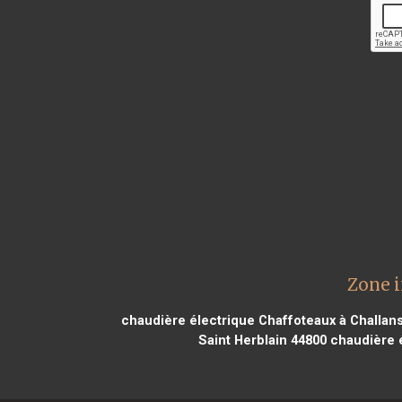
Zone i
chaudière électrique Chaffoteaux à Challan
Saint Herblain 44800
chaudière é