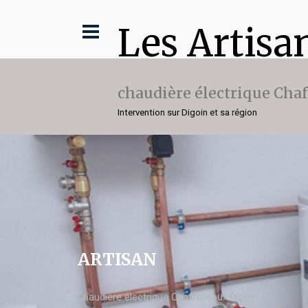
Les Artisa
chaudière électrique Cha
Intervention sur Digoin et sa région
ARTISAN
chaudière électrique Chaffoteaux Digoin