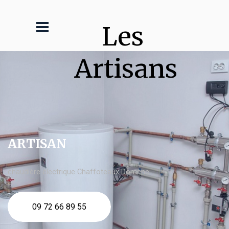
Les 
Artisans
ARTISAN
chaudière électrique Chaffoteaux Domène
09 72 66 89 55