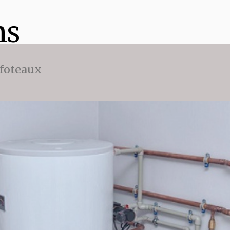
ns
ffoteaux