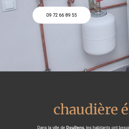
09 72 66 89 55
chaudière é
Dans la ville de
Doullens
, les habitants ont beso