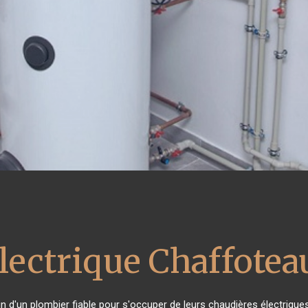
lectrique Chaffotea
in d'un plombier fiable pour s'occuper de leurs chaudières électrique