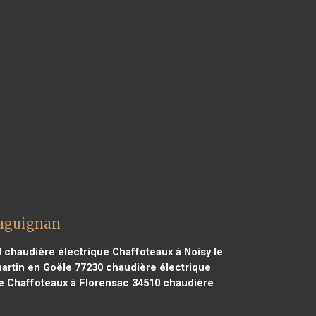
raguignan
0
chaudière électrique Chaffoteaux à Noisy le
artin en Goële 77230
chaudière électrique
e Chaffoteaux à Florensac 34510
chaudière