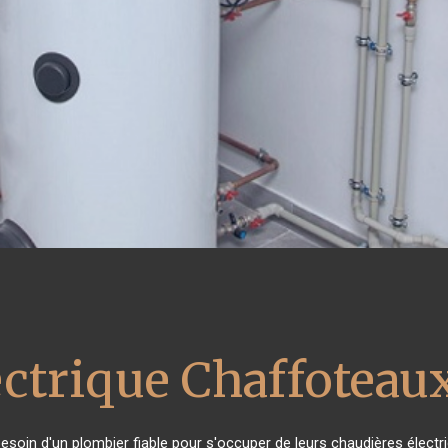
ectrique Chaffoteau
 besoin d'un plombier fiable pour s'occuper de leurs chaudières élect