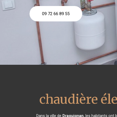
09 72 66 89 55
chaudière él
Dans la ville de
Draguignan
, les habitants ont