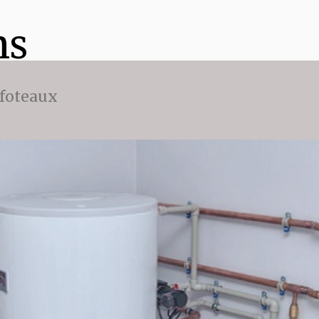
ns
ffoteaux