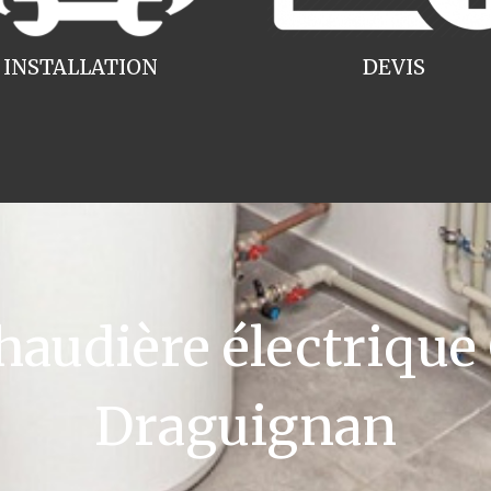
INSTALLATION
DEVIS
udière électrique
Draguignan