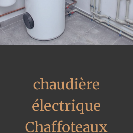
chaudière
électrique
Chaffoteaux