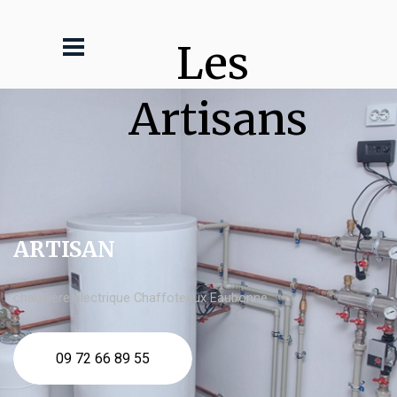
Les 
Artisans
ARTISAN
chaudière électrique Chaffoteaux Eaubonne
09 72 66 89 55