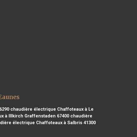
 Eaunes
6290
chaudière électrique Chaffoteaux à Le
x à Illkirch Graffenstaden 67400
chaudière
ière électrique Chaffoteaux à Salbris 41300