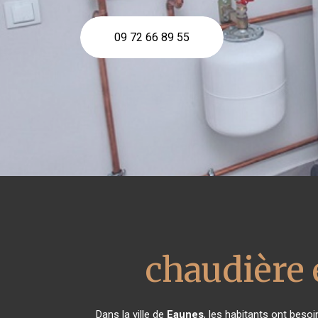
09 72 66 89 55
chaudière 
Dans la ville de
Eaunes
, les habitants ont beso