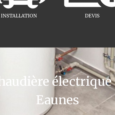
INSTALLATION
DEVIS
udière électrique
Eaunes