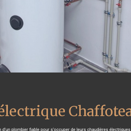
électrique Chaffote
in d'un plombier fiable pour s'occuper de leurs chaudières électrique