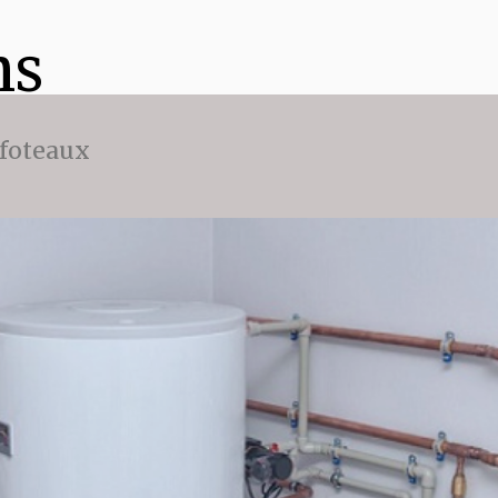
ns
ffoteaux