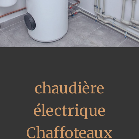
chaudière
électrique
Chaffoteaux