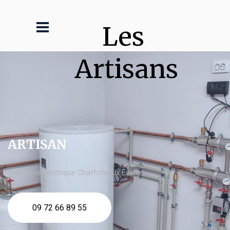
Les 
Artisans
ARTISAN
chaudière électrique Chaffoteaux Écully
09 72 66 89 55