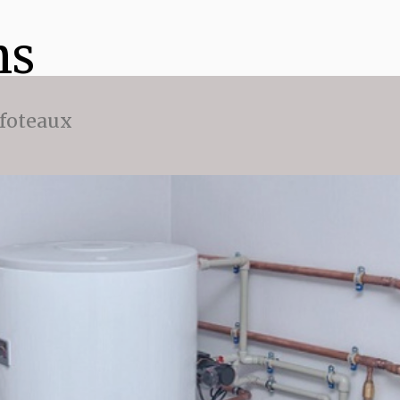
ns
ffoteaux