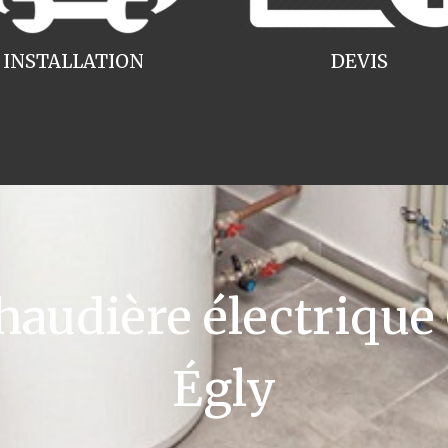
INSTALLATION
DEVIS
udière électrique
Égly