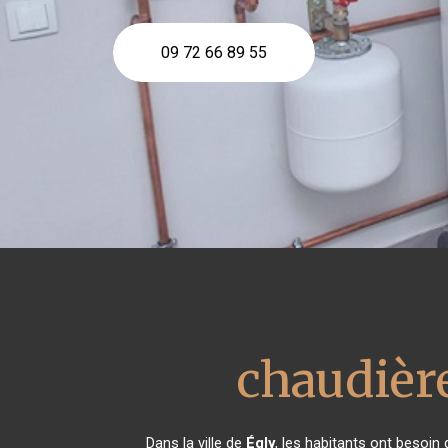
09 72 66 89 55
chaudièr
Dans la ville de
Égly
, les habitants ont besoin