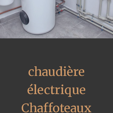
chaudière
électrique
Chaffoteaux