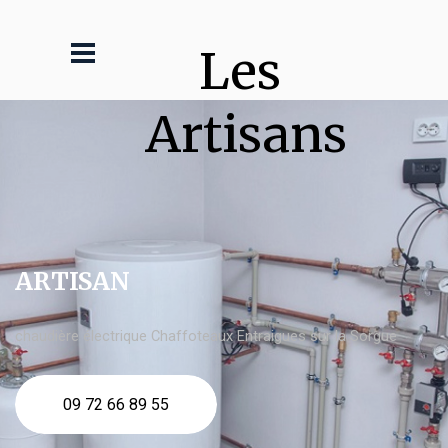
Les 
Artisans
ARTISAN
chaudière électrique Chaffoteaux Entraigues sur la Sorgue
09 72 66 89 55