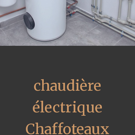
chaudière
électrique
Chaffoteaux