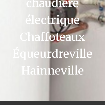
chaudière
électrique
Chaffoteaux
Équeurdreville
Hainneville