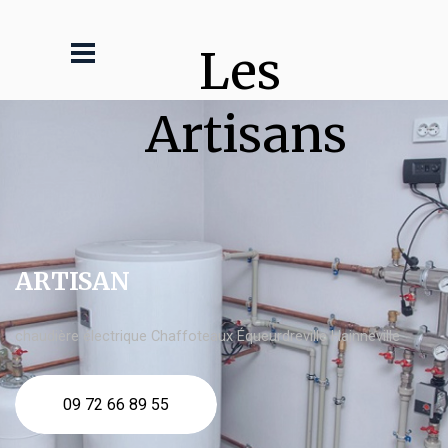
Les 
Artisans
ARTISAN
chaudière électrique Chaffoteaux Équeurdreville Hainneville
09 72 66 89 55