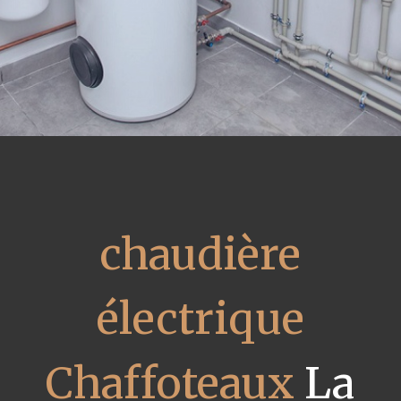
chaudière
électrique
Chaffoteaux
La