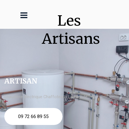
Les 
Artisans
ARTISAN
chaudière électrique Chaffoteaux La Farlède
09 72 66 89 55