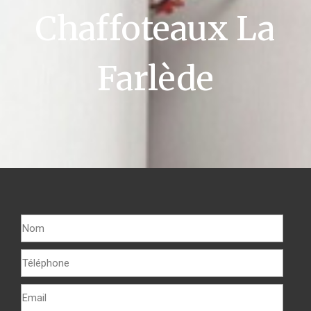
Chaffoteaux La
Farlède