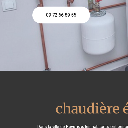
09 72 66 89 55
chaudière 
Dans la ville de
Fayence
, les habitants ont beso