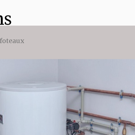
ns
ffoteaux