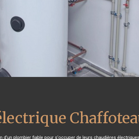
électrique Chaffote
in d'un plombier fiable pour s'occuper de leurs chaudières électrique