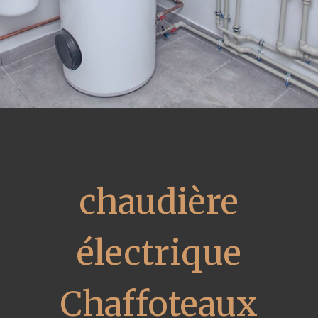
chaudière
électrique
Chaffoteaux