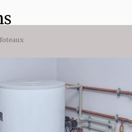
ns
ffoteaux