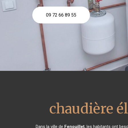
09 72 66 89 55
chaudière é
Dans la ville de
Fenouillet
, les habitants ont bes