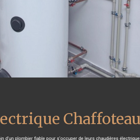
lectrique Chaffotea
oin d'un plombier fiable pour s'occuper de leurs chaudières électriqu