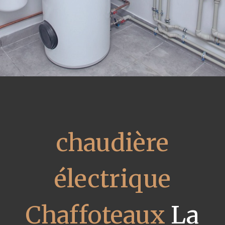
chaudière
électrique
Chaffoteaux
La