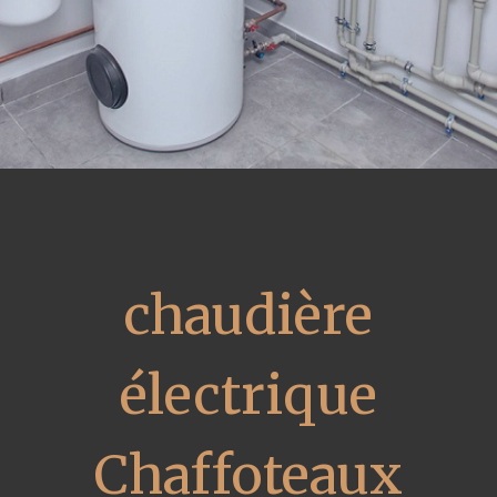
chaudière
électrique
Chaffoteaux