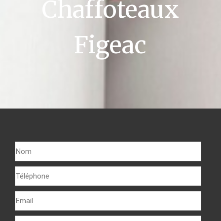
Chaffoteaux
Figeac