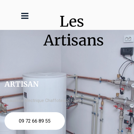
Les 
Artisans
ARTISAN
chaudière électrique Chaffoteaux Figeac
09 72 66 89 55