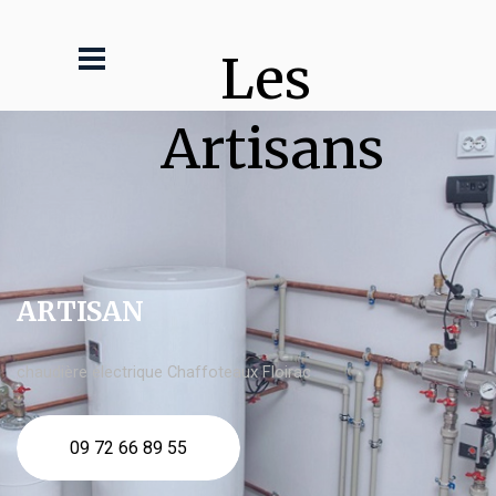
Les 
Artisans
ARTISAN
chaudière électrique Chaffoteaux Floirac
09 72 66 89 55