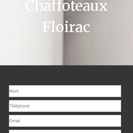
Chaffoteaux
Floirac