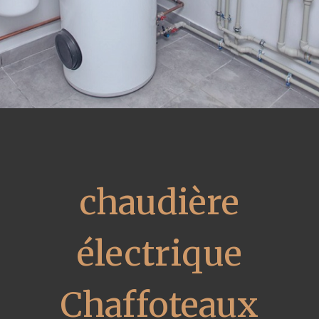
chaudière
électrique
Chaffoteaux