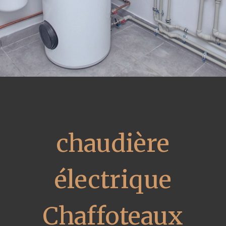
chaudière
électrique
Chaffoteaux