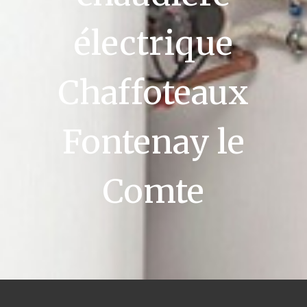
électrique
Chaffoteaux
Fontenay le
Comte