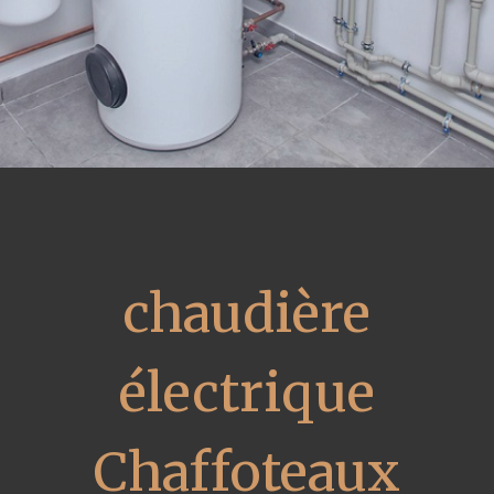
chaudière
électrique
Chaffoteaux