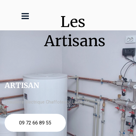
Les 
Artisans
ARTISAN
chaudière électrique Chaffoteaux La Garde
09 72 66 89 55