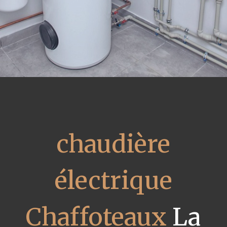
chaudière
électrique
Chaffoteaux
La