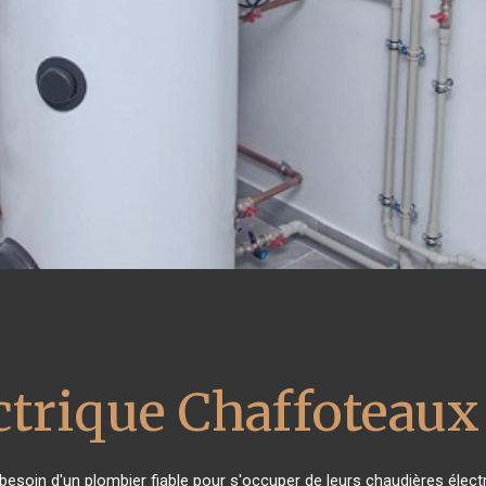
ctrique Chaffoteaux
t besoin d'un plombier fiable pour s'occuper de leurs chaudières élec