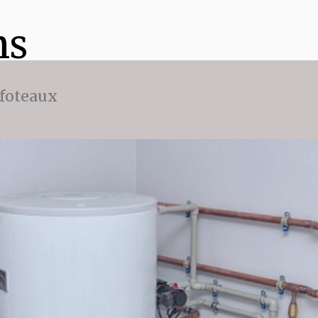
ns
ffoteaux