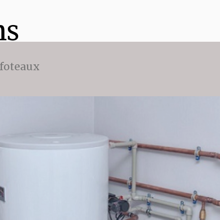
ns
ffoteaux