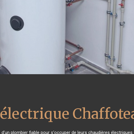
 électrique Chaffot
n d'un plombier fiable pour s'occuper de leurs chaudières électriques