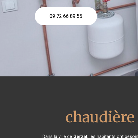
09 72 66 89 55
chaudière
Dans la ville de
Gerzat
, les habitants ont besoi