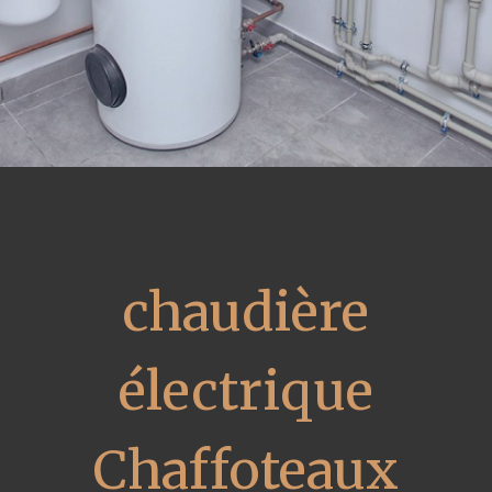
chaudière
électrique
Chaffoteaux