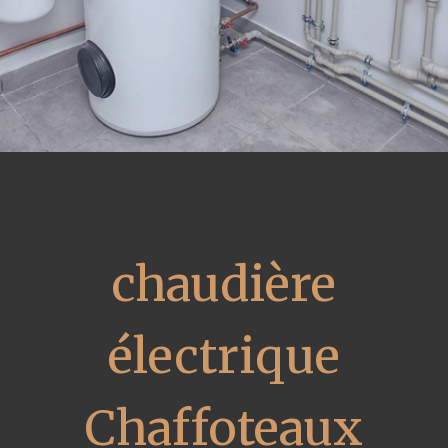
chaudière
électrique
Chaffoteaux