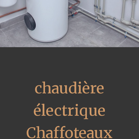
chaudière
électrique
Chaffoteaux