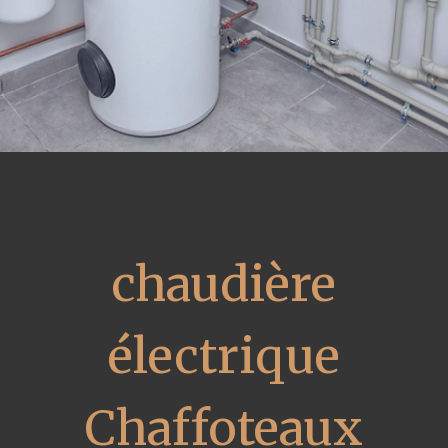
chaudière
électrique
Chaffoteaux