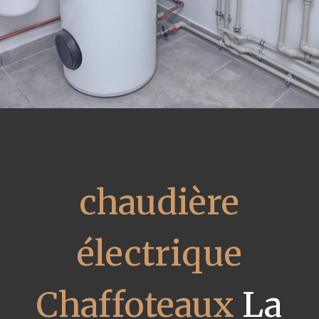
chaudière
électrique
Chaffoteaux
La