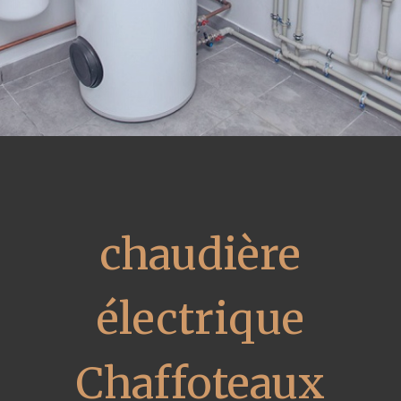
chaudière
électrique
Chaffoteaux