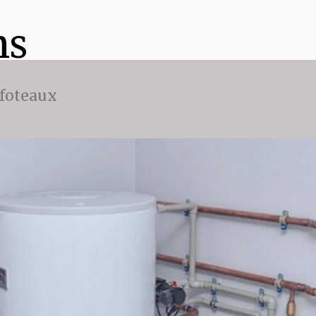
ns
ffoteaux