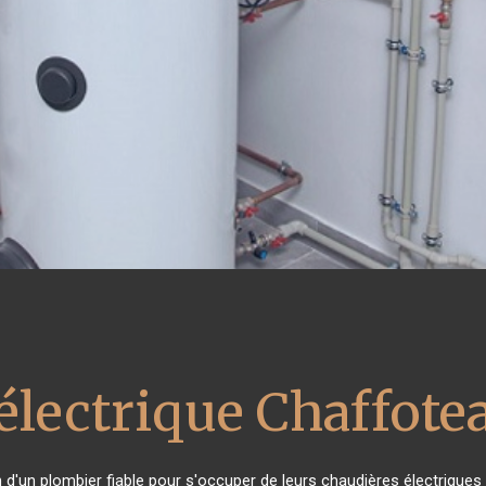
électrique Chaffote
n d'un plombier fiable pour s'occuper de leurs chaudières électriques