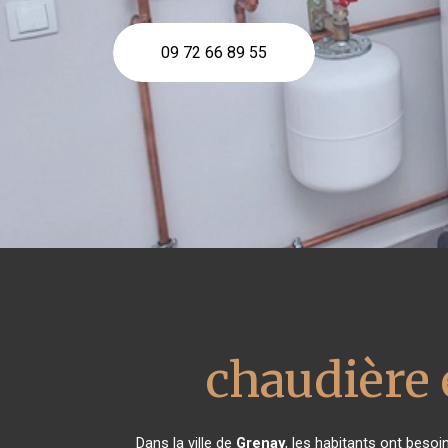
09 72 66 89 55
chaudière 
Dans la ville de
Grenay
, les habitants ont besoi